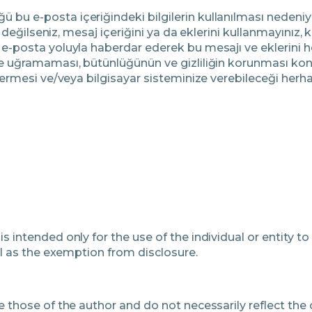
bu e-posta içeriğindeki bilgilerin kullanılması nedeniy
şi değilseniz, mesaj içeriğini ya da eklerini kullanmayınız
 e-posta yoluyla haberdar ederek bu mesajı ve eklerini h
iğe uğramaması, bütünlüğünün ve gizliliğin korunması 
içermesi ve/veya bilgisayar sisteminize verebileceği herh
s intended only for the use of the individual or entity 
ell as the exemption from disclosure.
e those of the author and do not necessarily reflect the o