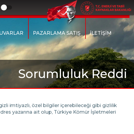
UVARLAR
PAZARLAMA SATIŞ
İLETİŞİM
Sorumluluk Reddi
imtiyazlı, özel bilgiler içerebileceği gibi gizlilik
dres yazarına ait olup, Türkiye Kömür İşletmeleri