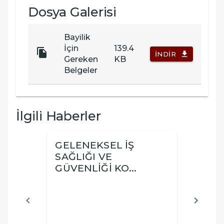
Dosya Galerisi
Bayilik
İçin
139.4
İNDIR
Gereken
KB
Belgeler
İlgili Haberler
GELENEKSEL İŞ
İSG
SAĞLIĞI VE
BİLG
GÜVENLİĞİ KO...
ÜLLÜ