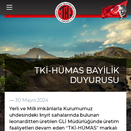
TKİ-HÜMAS BAYİLİK
DUYURUSU
―
30 Mayıs 2024
Yerli ve Milli imkânlarla Kurumumuz
uhdesindeki linyit sahalarında bulunan
leonarditten üretilen GLİ Müdürlüğünde üretim
faaliyetleri devam eden “TKİ-HÜMAS” markalı